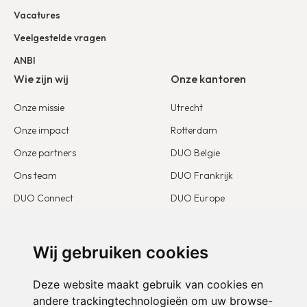
Vacatures
Veelgestelde vragen
ANBI
Wie zijn wij
Onze kantoren
Onze missie
Utrecht
Onze impact
Rotterdam
Onze partners
DUO Belgie
Ons team
DUO Frankrijk
DUO Connect
DUO Europe
Beleid ongewenste omgangsvormen
Blijf op de hoogte
Doe mee
Wij gebruiken cookies
Belangenbehartiging
Ik word partner
Deze website maakt gebruik van cookies en
Onze publicaties
Ik word vrijwilliger
andere trackingtechnologieën om uw browse-