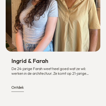
Ingrid & Farah
De 24-jarige Farah weet heel goed wat ze wil:
werken in de architectuur. Ze komt op 21-jarige
leeftijd vanuit Syrië met haar familie naar
Nederland. In Syrië begon ze aan een opleiding
Ontdek
architectuur, maar dat kon ze vanwege de oorlog
niet afmaken.