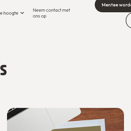
Mentee word
Neem contact met
 de hoogte
ons op
's