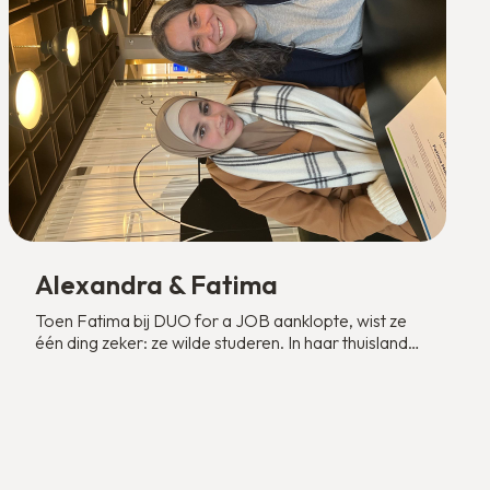
Alexandra & Fatima
Toen Fatima bij DUO for a JOB aanklopte, wist ze
één ding zeker: ze wilde studeren. In haar thuisland
Syrië volgde ze de middelbare school, tot het
moment dat ze naar Nederland moest vluchten.
Hoe bepaal je welke opleiding bij je past in een land
waar alles anders is? Samen met haar mentor
Alexandra ging ze op zoek naar wat écht bij haar
past.