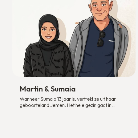
Martin & Sumaia
Wanneer Sumaia 13 jaar is, vertrekt ze uit haar
geboorteland Jemen. Het hele gezin gaat in
Maleisië wonen, waar Sumaia de middelbare
school afmaakt. Doorstuderen zit er niet in en
werken mag Sumaia vanwege haar visum niet. Het
gezin vertrekt naar Nederland wanneer Sumaia 23
is.