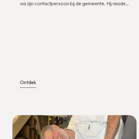
via zijn contactpersoon bij de gemeente. Hij reisde
in 2021 zijn vader achterna die al eerder vanuit
Turkije naar Nederland vluchtte. De toen 21-jarige
Kagan kreeg in Turkije niet de kans om zijn opleiding
Architectuur af te maken, dus hij moet in Nederland
een nieuw plan maken. Het liefst wil hij hier zijn
opleiding afmaken, zodat hij daarna een goede
baan kan vinden. Maar hoe pak je dat aan?
Ontdek