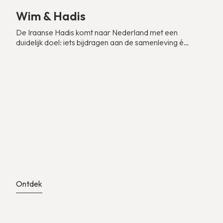
Wim & Hadis
De Iraanse Hadis komt naar Nederland met een
duidelijk doel: iets bijdragen aan de samenleving én
bouwen aan haar eigen toekomst in de IT. In haar
thuisland groeit ze op met het voorbeeld van haar
moeder, een advocaat die haar dochter
aanmoedigt om onafhankelijk te zijn en groots te
dromen. “Ik ben opgevoed om iets van mijn leven te
maken. Daarom ben ik hier.”
Ontdek