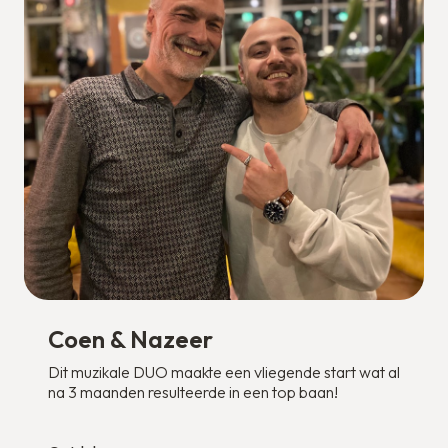
Coen & Nazeer
Dit muzikale DUO maakte een vliegende start wat al
na 3 maanden resulteerde in een top baan!