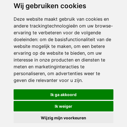
Blijf op de hoogte
Doe mee
Wij gebruiken cookies
Belangenbehartiging
Ik word partner
Deze website maakt gebruik van cookies en
Onze publicaties
Ik word vrijwilliger
andere trackingtechnologieën om uw browse-
Ons nieuws
ervaring te verbeteren voor de volgende
doeleinden:
om de basisfunctionaliteit van de
Verhalen van duo's
website mogelijk te maken
,
om een betere
ervaring op de website te bieden
,
om uw
interesse in onze producten en diensten te
meten en marketinginteracties te
personaliseren
,
om advertenties weer te
geven die relevanter voor u zijn
.
Ik ga akkoord
Privacybeleid
Cookie-Instellingen
Ik weiger
© 2025 DUO for a JOB. Alle rechten voorbehouden.
Wijzig mijn voorkeuren