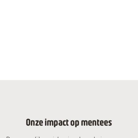
💔 Polarisatie van de samenleving
Het gebrek aan verbindingen tussen culturen en
generaties zorgt voor sterke spanningen. Dit
verhindert het vormen van een hechte samenleving.
Onze impact op mentees