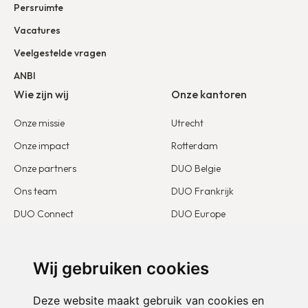
Persruimte
Vacatures
Veelgestelde vragen
ANBI
Wie zijn wij
Onze kantoren
Onze missie
Utrecht
Onze impact
Rotterdam
Onze partners
DUO Belgie
Ons team
DUO Frankrijk
DUO Connect
DUO Europe
Beleid ongewenste omgangsvormen
Blijf op de hoogte
Doe mee
Wij gebruiken cookies
Belangenbehartiging
Ik word partner
Deze website maakt gebruik van cookies en
Onze publicaties
Ik word vrijwilliger