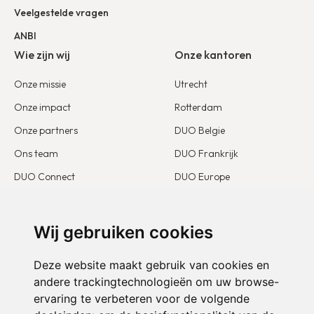
Veelgestelde vragen
ANBI
Wie zijn wij
Onze kantoren
Onze missie
Utrecht
Onze impact
Rotterdam
Onze partners
DUO Belgie
Ons team
DUO Frankrijk
DUO Connect
DUO Europe
Beleid ongewenste omgangsvormen
Blijf op de hoogte
Doe mee
Wij gebruiken cookies
Belangenbehartiging
Ik word partner
Deze website maakt gebruik van cookies en
Onze publicaties
Ik word vrijwilliger
andere trackingtechnologieën om uw browse-
Ons nieuws
ervaring te verbeteren voor de volgende